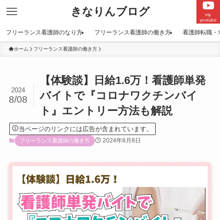
きなりんブログ
my
youtube
フリーランス看護師のなり方
フリーランス看護師の働き方
看護師転職・
ホーム
フリーランス看護師の働き方
【体験談】日給1.6万！看護師単発
2024
バイトで『コロナワクチンバイ
8/08
ト』エントリー方法も解説
当ページのリンクには広告が含まれています。
2024年8月8日
フリーランス看護師の働き方